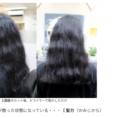
】
２回目
のカット後、ドライヤーで乾かしただけ
が甦った状態になっている・・・【
髪力
（かみじから）