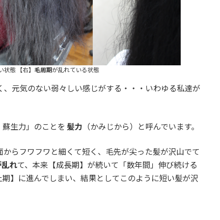
い状態 【右】
毛周期
が乱れている状態
く、元気のない弱々しい感じがする・・・いわゆる私達が
・蘇生力」のことを
髪力
（かみじから）と呼んでいます。
面からフワフワと細くて短く、毛先が尖った髪が沢山でて
が乱れ
て、本来【成長期】が続いて「数年間」伸び続ける
止期】に進んでしまい、結果としてこのように短い髪が沢