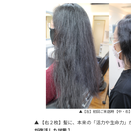
▲【左】初回ご来店時 【中・右
▲ 【右２枚】髪に、本来の「活力や生命力」
が復活した状態
】