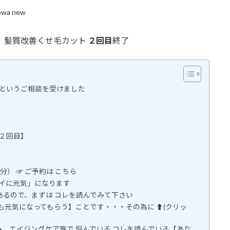
owa new
、髪質改善くせ毛カット
２回目
終了
 というご相談を受けました
２回目】
分） ☞ ご予約は こちら
レイに元気」になります
あるので、まずは コレを読んでみて下さい
も元気になってもらう】ことです・・・その為に ⬆(クリッ
み、エイジングケア等で 悩んでいる コレを読んでいる【あな