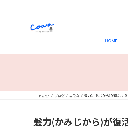
コ
ナ
ン
ビ
テ
ゲ
ン
ー
ツ
シ
へ
ョ
HOME
ス
ン
キ
に
ッ
移
プ
動
HOME
ブログ
コラム
髪力(かみじから)が復活す
髪力(かみじから)が