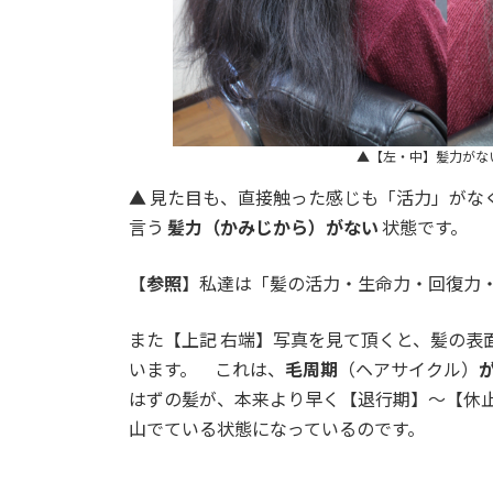
▲【左・中】髪力がな
▲ 見た目も、直接触った感じも「活力」がな
言う
髪力（かみじから）がない
状態です。
【
参照
】私達は「髪の活力・生命力・回復力
また【上記 右端】写真を見て頂くと、髪の表
います。 これは、
毛周期
（ヘアサイクル）
はずの髪が、本来より早く【退行期】〜【休
山でている状態になっているのです。