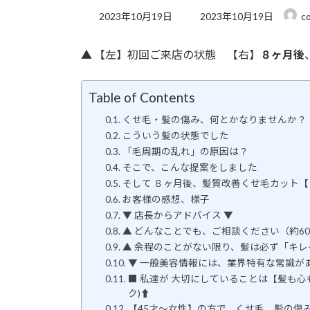
最
2023年10月19日
2023年10月19日
c
終
更
▲ 【左】初回ご来店の状態 【右】
８ヶ月後
新
日
時
:
Table of Contents
くせ毛・髪の傷み、何とかなりませんか？
こういう髪の状態でした
「毛周期の乱れ」の原因は？
そこで、こんな提案をしました
そして ８ヶ月後、髪質改善くせ毛カット【
お客様の感想、様子
▼ 店長からアドバイス ▼
▲ どんなことでも、ご相談ください（約60
▲ 余程のことがない限り、髪は必ず「キ
▼ 一般美容情報には、業界特有な常識が
■ 私達が 大切にしていることは【髪も心
ク)⬆
【45才〜女性】の方で、くせ毛、髪の傷