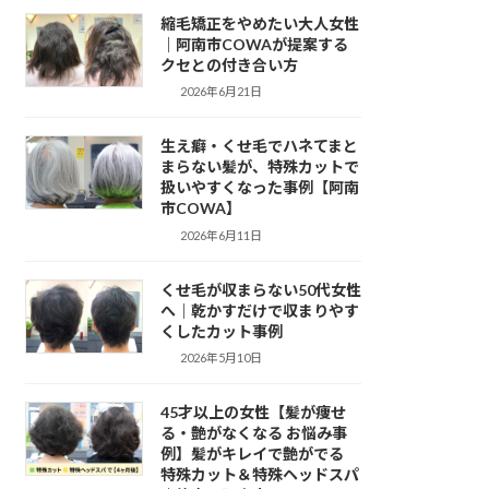
縮毛矯正をやめたい大人女性
｜阿南市COWAが提案する
クセとの付き合い方
2026年6月21日
生え癖・くせ毛でハネてまと
まらない髪が、特殊カットで
扱いやすくなった事例【阿南
市COWA】
2026年6月11日
くせ毛が収まらない50代女性
へ｜乾かすだけで収まりやす
くしたカット事例
2026年5月10日
45才以上の女性【髪が痩せ
る・艶がなくなる お悩み事
例】髪がキレイで艶がでる
特殊カット＆特殊ヘッドスパ