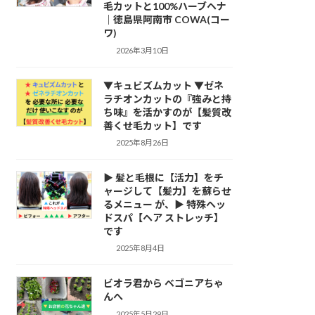
毛カットと100%ハーブヘナ
｜徳島県阿南市 COWA(コー
ワ)
2026年3月10日
▼キュビズムカット ▼ゼネ
ラチオンカットの『強みと持
ち味』を活かすのが【髪質改
善くせ毛カット】です
2025年8月26日
▶ 髪と毛根に【活力】をチ
ャージして【髪力】を蘇らせ
るメニュー が、▶ 特殊ヘッ
ドスパ【ヘア ストレッチ】
です
2025年8月4日
ビオラ君から ベゴニアちゃ
んへ
2025年5月29日