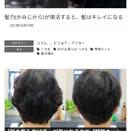
髪力(かみじから)が復活すると、髪はキレイになる
2023年10月19日
コラム
、
ビフォア・アフター
カテゴリー
くせ毛
広がる 膨らむ ハネる
特殊カット
タグ
髪の傷み