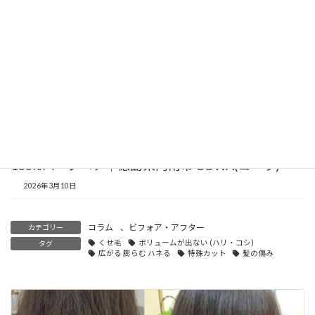
45才以上の女性【髪の傷み・くせ毛のお悩み事例】
朝の手入れが楽になる髪質改善くせ毛カットと
100%ハーブヘナ｜徳島県阿南市 COWA(コーワ)
2026年3月10日
コラム
、
ビフォア・アフター
カテゴリー
くせ毛
ボリュームが出ない (ハリ・コシ)
タグ
広がる 膨らむ ハネる
特殊カット
髪の傷み