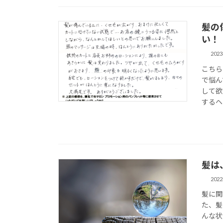
髪の
い！
202
こちら
で悩ん
して欲
するヘ
髪は
202
髪に関
た、髪
んな状