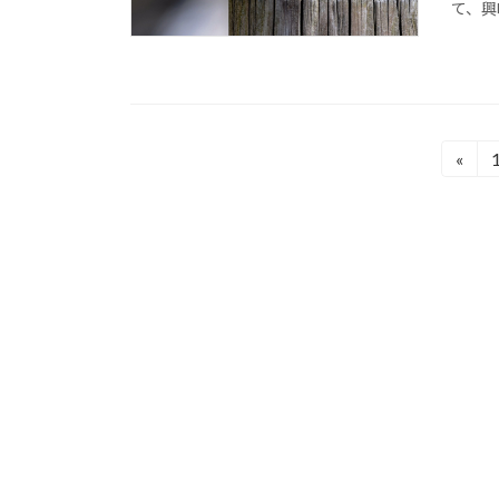
て、興味
投
«
稿
の
ペ
ー
ジ
送
り