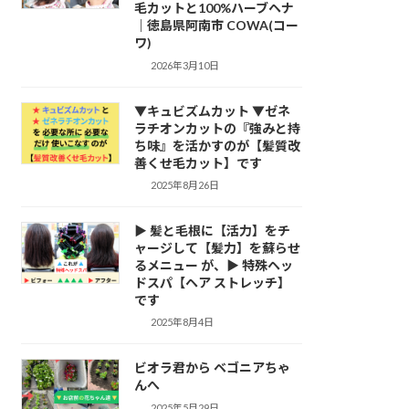
毛カットと100%ハーブヘナ
｜徳島県阿南市 COWA(コー
ワ)
2026年3月10日
▼キュビズムカット ▼ゼネ
ラチオンカットの『強みと持
ち味』を活かすのが【髪質改
善くせ毛カット】です
2025年8月26日
▶ 髪と毛根に【活力】をチ
ャージして【髪力】を蘇らせ
るメニュー が、▶ 特殊ヘッ
ドスパ【ヘア ストレッチ】
です
2025年8月4日
ビオラ君から ベゴニアちゃ
んへ
2025年5月29日