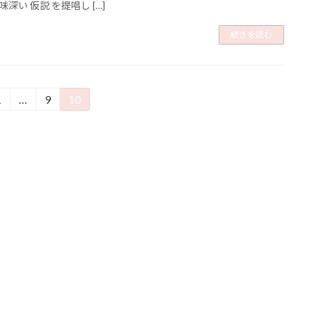
深い 仮説 を提唱し […]
続きを読む
1
…
9
10
固
固
固
定
定
定
ペ
ペ
ペ
ー
ー
ー
ジ
ジ
ジ