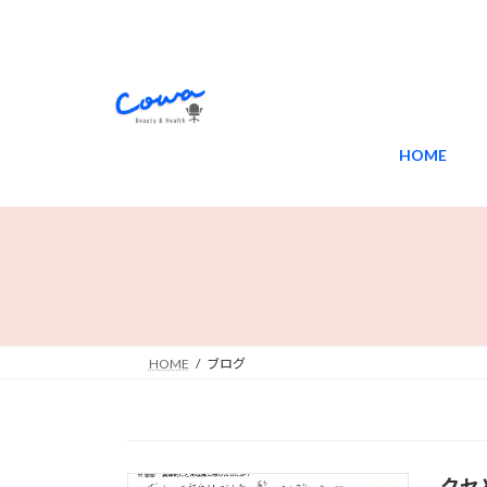
コ
ナ
ン
ビ
テ
ゲ
ン
ー
ツ
シ
へ
ョ
HOME
ス
ン
キ
に
ッ
移
プ
動
HOME
ブログ
クセ