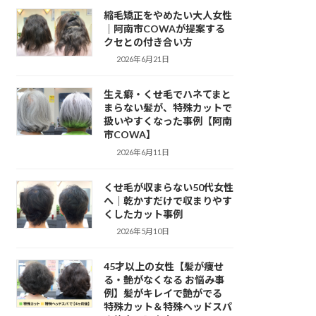
縮毛矯正をやめたい大人女性
｜阿南市COWAが提案する
クセとの付き合い方
2026年6月21日
生え癖・くせ毛でハネてまと
まらない髪が、特殊カットで
扱いやすくなった事例【阿南
市COWA】
2026年6月11日
くせ毛が収まらない50代女性
へ｜乾かすだけで収まりやす
くしたカット事例
2026年5月10日
45才以上の女性【髪が痩せ
る・艶がなくなる お悩み事
例】髪がキレイで艶がでる
特殊カット＆特殊ヘッドスパ